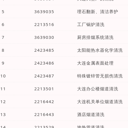
5
3639035
理石翻新、清洁养护
6
2213516
工厂锅炉清洗
7
3639030
厨房排烟系统清洗
8
2423485
太阳能热水器化学清洗
9
2423486
大连金属表面处理
10
2423487
特殊镀锌管无损伤清洗
11
2213501
大连办公楼烟道清洗
12
2216442
大连机关单位烟道清洗
13
2216443
酒店烟道清洗
14
2213529
地热管道清洗