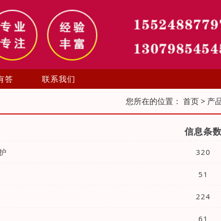
有答
联系我们
您所在的位置：
首页
> 产
信息条
护
320
51
224
61