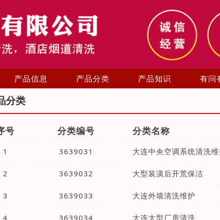
产品信息
产品分类
产品知识
有问
品分类
序号
分类编号
分类名称
1
3639031
大连中央空调系统清洗维
2
3639032
大型装潢后开荒保洁
3
3639033
大连外墙清洗维护
4
3639034
大连大型厂房清洗