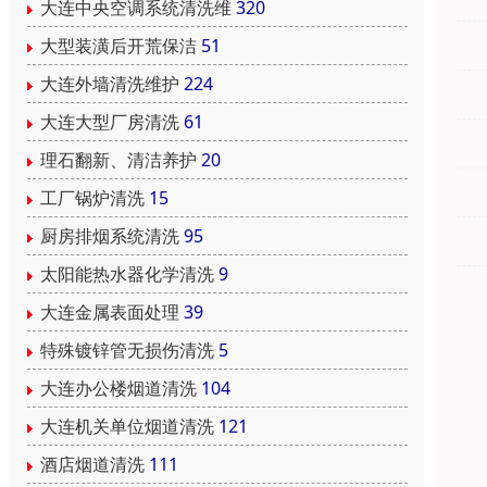
大连中央空调系统清洗维
320
大型装潢后开荒保洁
51
大连外墙清洗维护
224
大连大型厂房清洗
61
理石翻新、清洁养护
20
工厂锅炉清洗
15
厨房排烟系统清洗
95
太阳能热水器化学清洗
9
大连金属表面处理
39
特殊镀锌管无损伤清洗
5
大连办公楼烟道清洗
104
大连机关单位烟道清洗
121
酒店烟道清洗
111