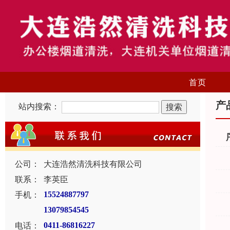
首页
产
站内搜索：
公司：
大连浩然清洗科技有限公司
联系：
李英臣
手机：
15524887797
13079854545
电话：
0411-86816227