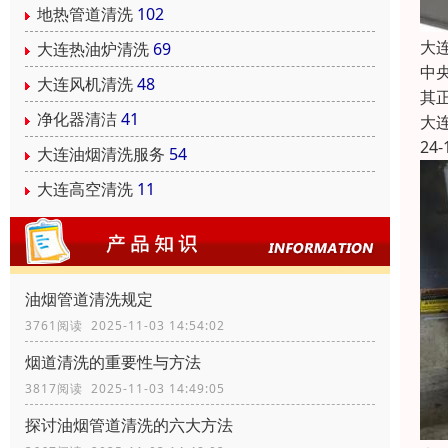
地热管道清洗
102
大
大连热油炉清洗
69
中
大连风机清洗
48
其
净化器清洁
41
大
24-
大连油烟清洗服务
54
大连高空清洗
11
油烟管道清洗规定
3761阅读 2025-11-03 14:54:02
烟道清洗的重要性与方法
3817阅读 2025-11-03 14:49:05
探讨油烟管道清洗的六大方法