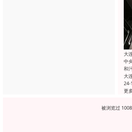
大
中
和
大
24-
更
被浏览过 100