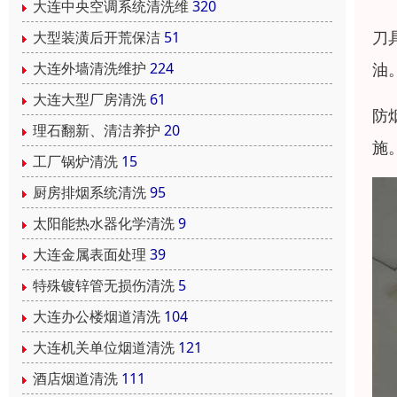
大连中央空调系统清洗维
320
刀
大型装潢后开荒保洁
51
油
大连外墙清洗维护
224
大连大型厂房清洗
61
防
理石翻新、清洁养护
20
施
工厂锅炉清洗
15
厨房排烟系统清洗
95
太阳能热水器化学清洗
9
大连金属表面处理
39
特殊镀锌管无损伤清洗
5
大连办公楼烟道清洗
104
大连机关单位烟道清洗
121
酒店烟道清洗
111