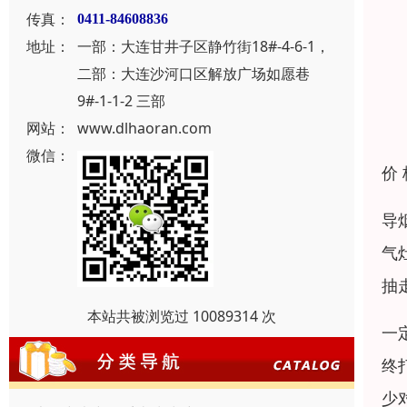
传真：
0411-84608836
地址：
一部：大连甘井子区静竹街18#-4-6-1，
二部：大连沙河口区解放广场如愿巷
9#-1-1-2 三部
网站：
www.dlhaoran.com
微信：
价
导
气
抽
本站共被浏览过 10089314 次
一
终
少