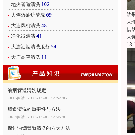
地热管道清洗
102
效
大连热油炉清洗
69
大
大连风机清洗
48
借
净化器清洁
41
大
18-
大连油烟清洗服务
54
大连高空清洗
11
油烟管道清洗规定
3815阅读 2025-11-03 14:54:02
烟道清洗的重要性与方法
3864阅读 2025-11-03 14:49:05
探讨油烟管道清洗的六大方法