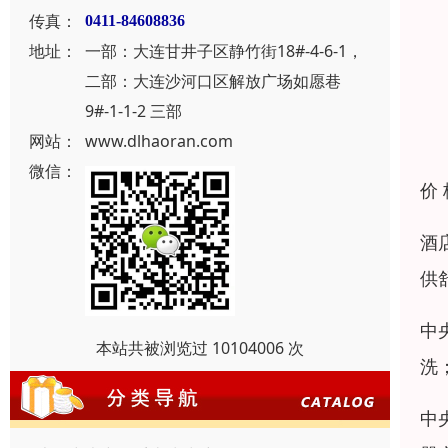
传真：
0411-84608836
地址：
一部：大连甘井子区静竹街18#-4-6-1，
二部：大连沙河口区解放广场如愿巷
9#-1-1-2 三部
网站：
www.dlhaoran.com
微信：
价
酒
供
中
本站共被浏览过 10104006 次
洗
中