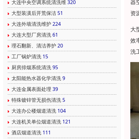
器
大连中央空调系统清洗维
320
资
大型装潢后开荒保洁
51
大连外墙清洗维护
224
大
大连大型厂房清洗
61
效
理石翻新、清洁养护
20
洗
工厂锅炉清洗
15
厨房排烟系统清洗
95
太阳能热水器化学清洗
9
大连金属表面处理
39
特殊镀锌管无损伤清洗
5
大连办公楼烟道清洗
104
大连机关单位烟道清洗
121
酒店烟道清洗
111