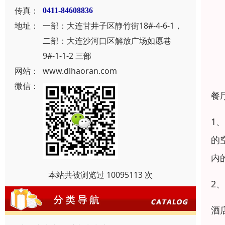
传真：
0411-84608836
地址：
一部：大连甘井子区静竹街18#-4-6-1，
二部：大连沙河口区解放广场如愿巷
9#-1-1-2 三部
网站：
www.dlhaoran.com
微信：
餐
1
的
内
本站共被浏览过 10095113 次
2
酒