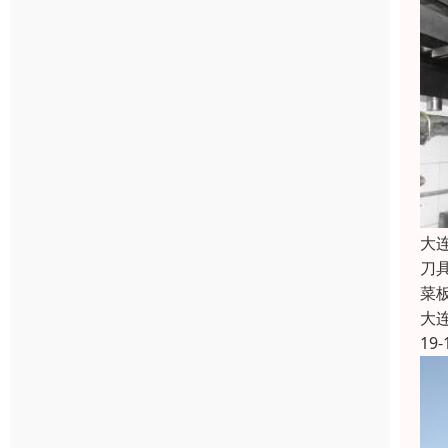
大
刀
菜
大
19-