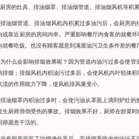
、厨房的灶具、排油烟罩、排油烟管道、排油烟风机等积
、排油烟管道、排油烟风机内积累过多油污后，会厨房的
内或靠近厨房的房间内串。严重影响餐厅内食客的就餐环
内就餐吃饭。也没有顾客愿意到满屋油污卫生条件差的餐
、为什么会影响排烟效果呢？因为管道内油污过多会使管
响排烟；排烟风机内积油污过多后，会使风机内叶轮体积
气流的作用能力下降，使风机排风量变小。
、排油烟罩内积油过多时，会使污油从罩面上滴到炉灶的
发生厨师滑倒受伤的事故。排烟效果不好，厨师在炒菜时
厨师愿意干活的。
、当有厨房安装了油烟净化器后，若排烟系统内的油污不