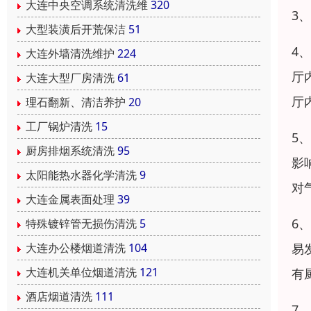
大连中央空调系统清洗维
320
3
大型装潢后开荒保洁
51
4
大连外墙清洗维护
224
厅
大连大型厂房清洗
61
厅
理石翻新、清洁养护
20
工厂锅炉清洗
15
5
厨房排烟系统清洗
95
影
太阳能热水器化学清洗
9
对
大连金属表面处理
39
6
特殊镀锌管无损伤清洗
5
易
大连办公楼烟道清洗
104
大连机关单位烟道清洗
121
有
酒店烟道清洗
111
7