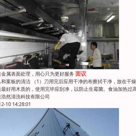
面议
连金属表面处理，用心只为更好服务
具和案板的清洁 （1）刀用完后应用干净的布擦拭干净，放在干
板最好用木质的，使用完毕应刮净，以防止生霉菌。食油加热过高
连浩然清洗科技有限公司
12-10 14:28:01