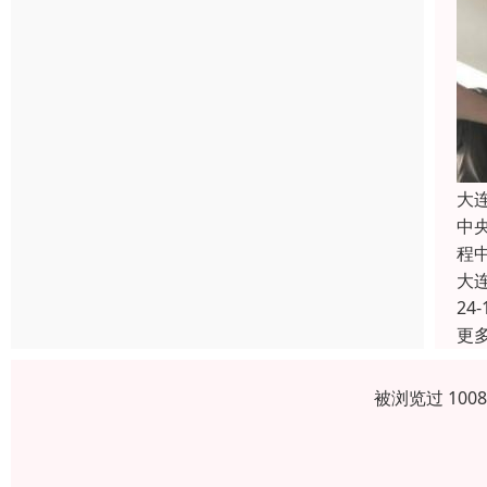
大
中
程
大
24-
更
被浏览过 100