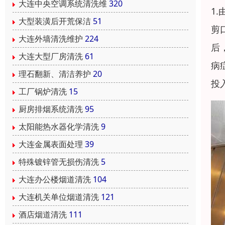
大连中央空调系统清洗维
320
1
大型装潢后开荒保洁
51
剪
大连外墙清洗维护
224
后
大连大型厂房清洗
61
病
理石翻新、清洁养护
20
投
工厂锅炉清洗
15
厨房排烟系统清洗
95
太阳能热水器化学清洗
9
大连金属表面处理
39
特殊镀锌管无损伤清洗
5
大连办公楼烟道清洗
104
大连机关单位烟道清洗
121
酒店烟道清洗
111