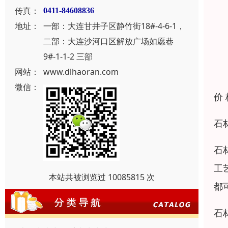
传真：
0411-84608836
地址：
一部：大连甘井子区静竹街18#-4-6-1，
二部：大连沙河口区解放广场如愿巷
9#-1-1-2 三部
网站：
www.dlhaoran.com
微信：
价
石
石
工
本站共被浏览过 10085815 次
都
石