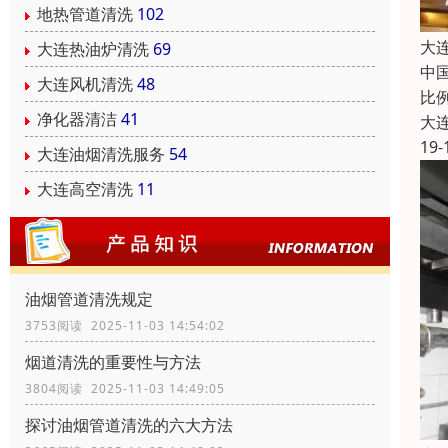
地热管道清洗
102
大
大连热油炉清洗
69
中
大连风机清洗
48
比
净化器清洁
41
大
19-
大连油烟清洗服务
54
大连高空清洗
11
油烟管道清洗规定
3753阅读 2025-11-03 14:54:02
烟道清洗的重要性与方法
3804阅读 2025-11-03 14:49:05
探讨油烟管道清洗的六大方法